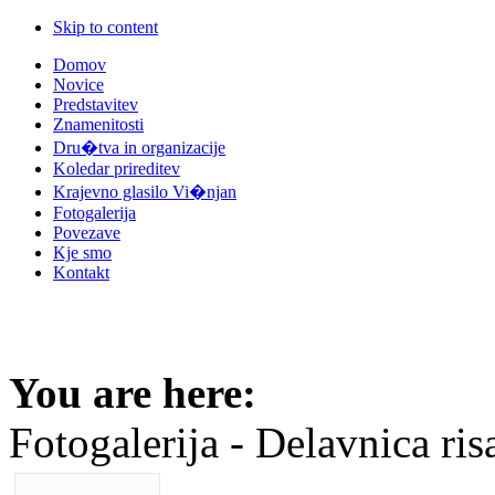
Skip to content
Domov
Novice
Predstavitev
Znamenitosti
Dru�tva in organizacije
Koledar prireditev
Krajevno glasilo Vi�njan
Fotogalerija
Povezave
Kje smo
Kontakt
You are here:
Fotogalerija - Delavnica ris