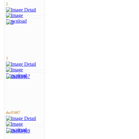
2
3
dsc03467