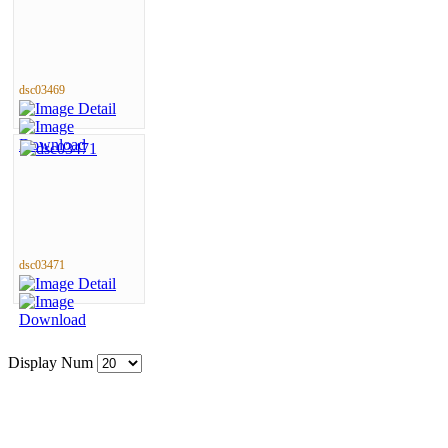
dsc03469
dsc03471
Display Num