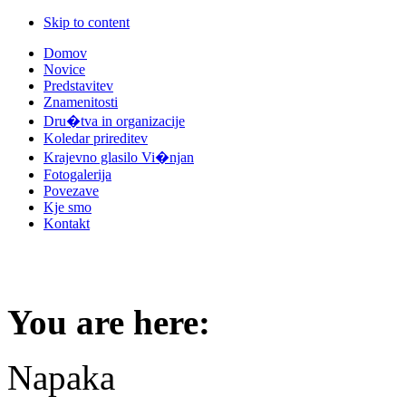
Skip to content
Domov
Novice
Predstavitev
Znamenitosti
Dru�tva in organizacije
Koledar prireditev
Krajevno glasilo Vi�njan
Fotogalerija
Povezave
Kje smo
Kontakt
You are here:
Napaka