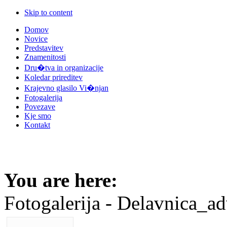
Skip to content
Domov
Novice
Predstavitev
Znamenitosti
Dru�tva in organizacije
Koledar prireditev
Krajevno glasilo Vi�njan
Fotogalerija
Povezave
Kje smo
Kontakt
You are here:
Fotogalerija - Delavnica_