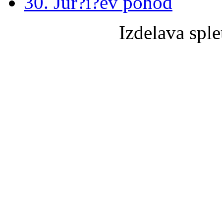
30. Jur?i?ev pohod
Izdelava sple