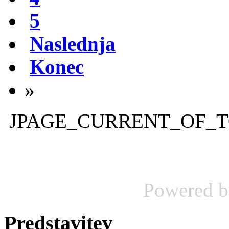
5
Naslednja
Konec
»
JPAGE_CURRENT_OF_
Powered 
Predstavitev