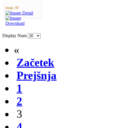
image_60
Display Num
«
Začetek
Prejšnja
1
2
3
4